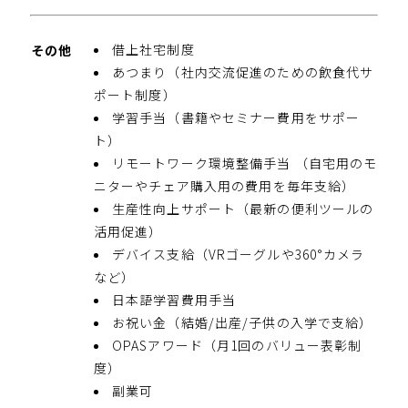
借上社宅制度
その他
あつまり（社内交流促進のための飲食代サ
ポート制度）
学習手当（書籍やセミナー費用をサポー
ト）
リモートワーク環境整備手当 （自宅用のモ
ニターやチェア購入用の費用を毎年支給）
生産性向上サポート（最新の便利ツールの
活用促進）
デバイス支給（VRゴーグルや360°カメラ
など）
日本語学習費用手当
お祝い金（結婚/出産/子供の入学で支給）
OPASアワード（月1回のバリュー表彰制
度）
副業可